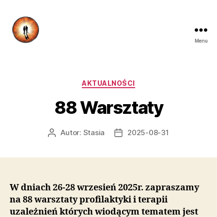
Menu
Stowarzyszenie
Nowa
Szansa
Kategorie
AKTUALNOŚCI
88 Warsztaty
Autor:
Stasia
2025-08-31
Autor
Data
wpisu
wpisu
W dniach 26-28 wrzesień 2025r. zapraszamy
na 88 warsztaty profilaktyki i terapii
uzależnień których wiodącym tematem jest